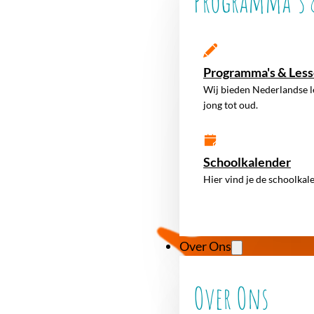
Programma's &
Programma's & Les
Wij bieden Nederlandse l
jong tot oud.
Schoolkalender
Hier vind je de schoolkal
Over Ons
Over Ons