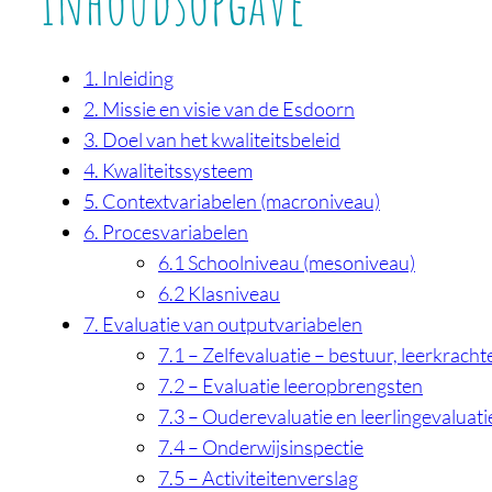
Inhoudsopgave
1. Inleiding
2. Missie en visie van de Esdoorn
3. Doel van het kwaliteitsbeleid
4. Kwaliteitssysteem
5. Contextvariabelen (macroniveau)
6. Procesvariabelen
6.1 Schoolniveau (mesoniveau)
6.2 Klasniveau
7. Evaluatie van outputvariabelen
7.1 – Zelfevaluatie – bestuur, leerkracht
7.2 – Evaluatie leeropbrengsten
7.3 – Ouderevaluatie en leerlingevaluati
7.4 – Onderwijsinspectie
7.5 – Activiteitenverslag