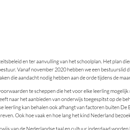
tsbeleid en ter aanvulling van het schoolplan. Het plan die
stuur. Vanaf november 2020 hebben we een bestuurslid die z
 zaken die aandacht nodig hebben aan de orde tijdens de ma
 voorwaarden te scheppen die het voor elke leerling mogelij
reeft naar het aanbieden van onderwijs toegespitst op de beh
 elke leerling kan behalen ook afhangt van factoren buiten D
hreven. Ook hoe vaak en hoe lang het kind Nederland bezoekt
wijs van de Nederlandse taal en cultuur inderdaad worden be