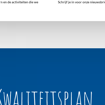
 en de activiteiten die we
Schrijf je in voor onze nieuwsbri
Kwaliteitsplan