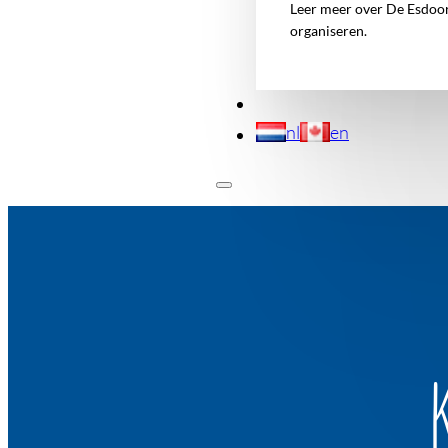
Leer meer over De Esdoorn
organiseren.
nl
en