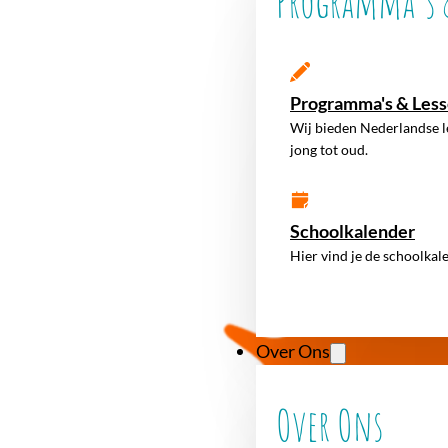
Programma's &
Programma's & Les
Wij bieden Nederlandse l
jong tot oud.
Schoolkalender
Hier vind je de schoolkal
Over Ons
Over Ons